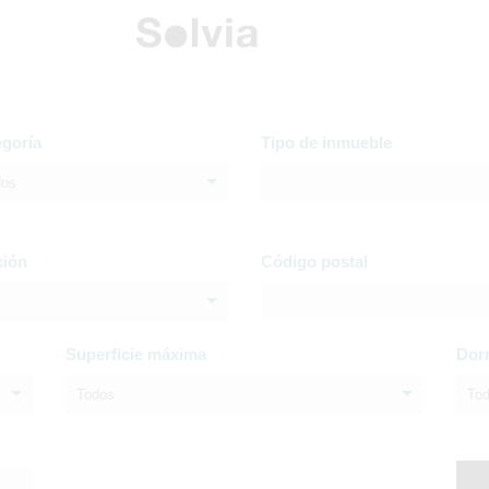
egoría
Tipo de inmueble
dos
ción
Código postal
Superficie máxima
Dor
Todos
To