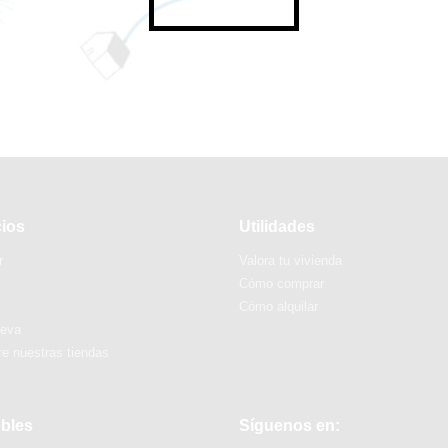
cios
Utilidades
r
Valora tu vivienda
Cómo comprar
Cómo alquilar
ueva
e nuestras tiendas
bles
Síguenos en: