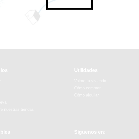
cios
Utilidades
r
Valora tu vivienda
Cómo comprar
Cómo alquilar
ueva
e nuestras tiendas
bles
Síguenos en: