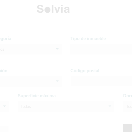
egoría
Tipo de inmueble
dos
ción
Código postal
Superficie máxima
Dor
Todos
To