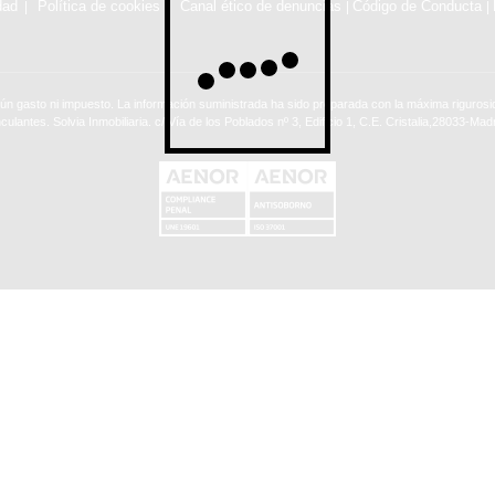
dad
Política de cookies
Canal ético de denuncias
Código de Conducta
|
|
ún gasto ni impuesto. La información suministrada ha sido preparada con la máxima rigurosid
nculantes. Solvia Inmobiliaria. c/ Vía de los Poblados nº 3, Edificio 1, C.E. Cristalia,28033-Madr