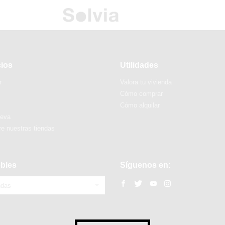
cios
Utilidades
r
Valora tu vivienda
Cómo comprar
Cómo alquilar
ueva
e nuestras tiendas
bles
Síguenos en:
ndas