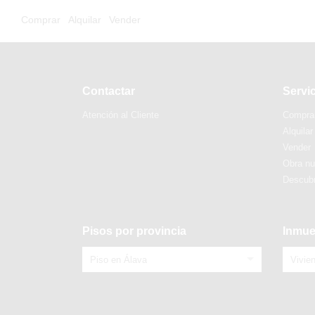
Comprar
Alquilar
Vender
Contactar
Servi
Atención al Cliente
Compra
Alquilar
Vender
Obra n
Descubr
Pisos por provincia
Inmue
Piso en Álava
Vivie