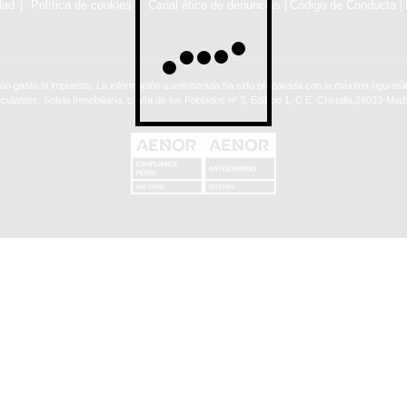
dad
Política de cookies
Canal ético de denuncias
Código de Conducta
|
|
ún gasto ni impuesto. La información suministrada ha sido preparada con la máxima rigurosid
nculantes. Solvia Inmobiliaria. c/ Vía de los Poblados nº 3, Edificio 1, C.E. Cristalia,28033-Madr