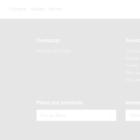
Comprar
Alquilar
Vender
Contactar
Servi
Atención al Cliente
Compra
Alquilar
Vender
Obra n
Descubr
Pisos por provincia
Inmue
Piso en Álava
Vivie