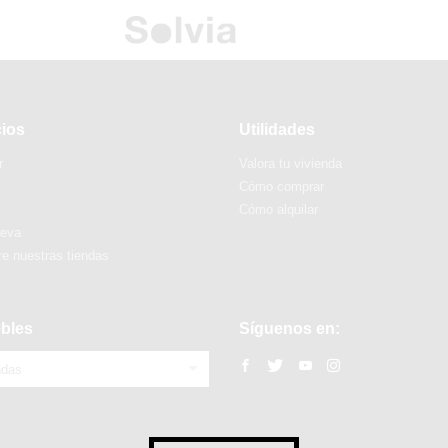
cios
Utilidades
r
Valora tu vivienda
Cómo comprar
Cómo alquilar
ueva
e nuestras tiendas
bles
Síguenos en:
ndas