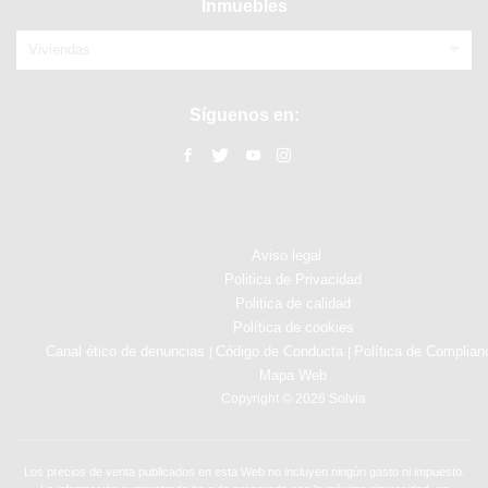
Inmuebles
Viviendas
Síguenos en:
Aviso legal
Politica de Privacidad
Politica de calidad
Política de cookies
Canal ético de denuncias
Código de Conducta
Política de Complian
|
|
Mapa Web
Copyright © 2026 Solvia
Los precios de venta publicados en esta Web no incluyen ningún gasto ni impuesto.