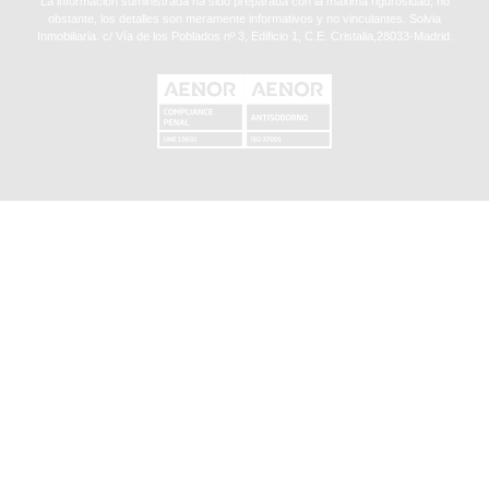
La información suministrada ha sido preparada con la máxima rigurosidad, no
obstante, los detalles son meramente informativos y no vinculantes. Solvia
Inmobiliaria. c/ Vía de los Poblados nº 3, Edificio 1, C.E. Cristalia,28033-Madrid.