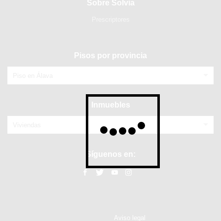
Sobre Solvia
Prescriptores
Pisos por provincia
Piso en Álava
Inmuebles
Viviendas
Síguenos en:
Aviso legal