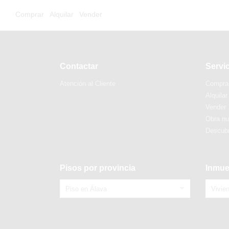
Comprar
Alquilar
Vender
Contactar
Servi
Atención al Cliente
Compra
Alquilar
Vender
Obra n
Descubr
Pisos por provincia
Inmue
Piso en Álava
Vivie