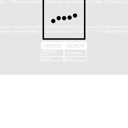
dad
Política de cookies
Canal ético de denuncias
Código de Conducta
|
|
ún gasto ni impuesto. La información suministrada ha sido preparada con la máxima rigurosid
nculantes. Solvia Inmobiliaria. c/ Vía de los Poblados nº 3, Edificio 1, C.E. Cristalia,28033-Madr