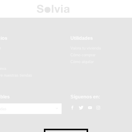
cios
Utilidades
r
Valora tu vivienda
Cómo comprar
Cómo alquilar
ueva
e nuestras tiendas
bles
Síguenos en:
ndas