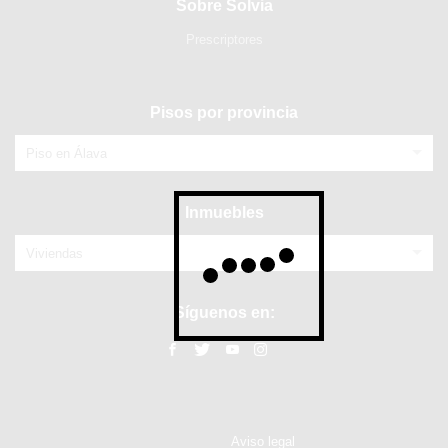
Sobre Solvia
Prescriptores
Pisos por provincia
Piso en Álava
Inmuebles
Viviendas
Síguenos en:
Aviso legal