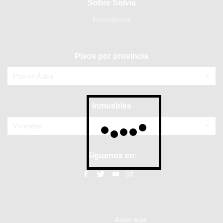
Sobre Solvia
Prescriptores
Pisos por provincia
Piso en Álava
Inmuebles
Viviendas
Síguenos en:
Aviso legal