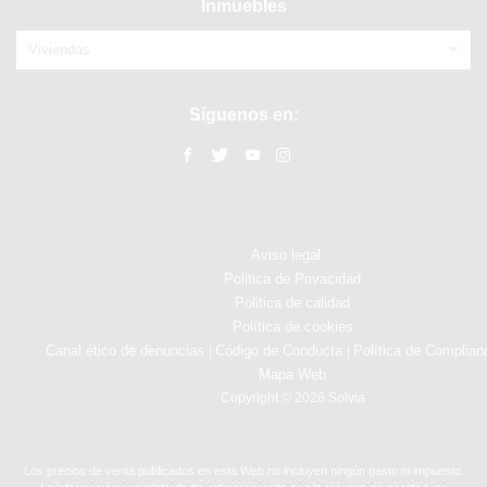
Inmuebles
Viviendas
Síguenos en:
Aviso legal
Politica de Privacidad
Politica de calidad
Política de cookies
Canal ético de denuncias
Código de Conducta
Política de Complian
|
|
Mapa Web
Copyright © 2026 Solvia
Los precios de venta publicados en esta Web no incluyen ningún gasto ni impuesto.