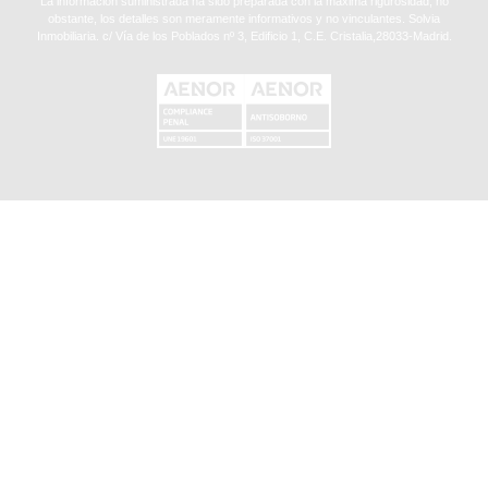
La información suministrada ha sido preparada con la máxima rigurosidad, no
obstante, los detalles son meramente informativos y no vinculantes. Solvia
Inmobiliaria. c/ Vía de los Poblados nº 3, Edificio 1, C.E. Cristalia,28033-Madrid.