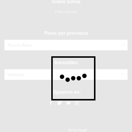
Sobre Solvia
Prescriptores
Pisos por provincia
Piso en Álava
Inmuebles
Viviendas
Síguenos en:
Aviso legal