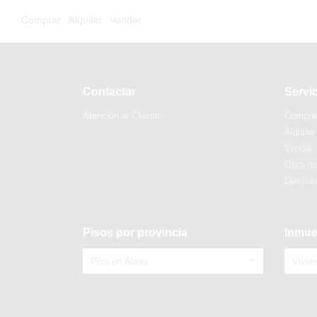
Comprar
Alquilar
Vender
Contactar
Servi
Atención al Cliente
Compra
Alquilar
Vender
Obra n
Descubr
Pisos por provincia
Inmue
Piso en Álava
Vivie