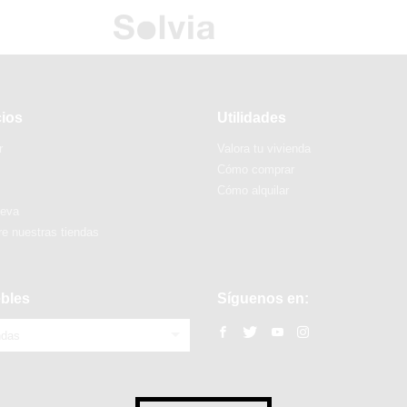
cios
Utilidades
r
Valora tu vivienda
Cómo comprar
Cómo alquilar
ueva
e nuestras tiendas
bles
Síguenos en:
ndas