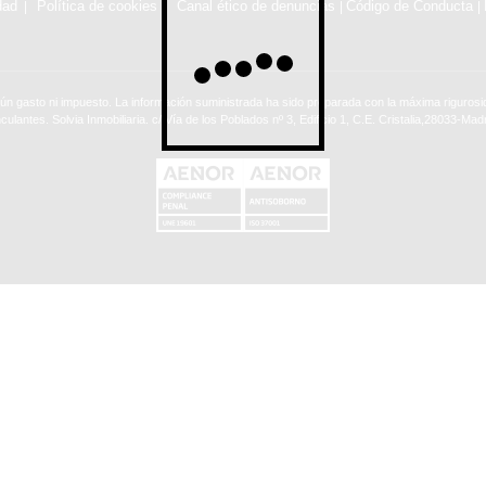
dad
Política de cookies
Canal ético de denuncias
Código de Conducta
|
|
ún gasto ni impuesto. La información suministrada ha sido preparada con la máxima rigurosid
nculantes. Solvia Inmobiliaria. c/ Vía de los Poblados nº 3, Edificio 1, C.E. Cristalia,28033-Madr