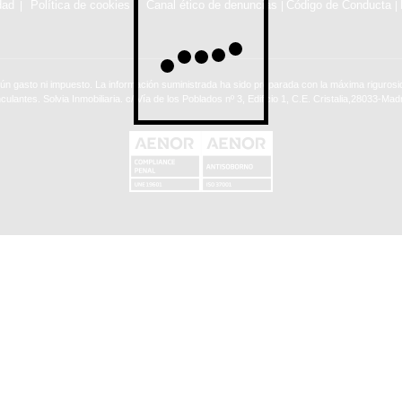
dad
Política de cookies
Canal ético de denuncias
Código de Conducta
|
|
ún gasto ni impuesto. La información suministrada ha sido preparada con la máxima rigurosid
nculantes. Solvia Inmobiliaria. c/ Vía de los Poblados nº 3, Edificio 1, C.E. Cristalia,28033-Madr