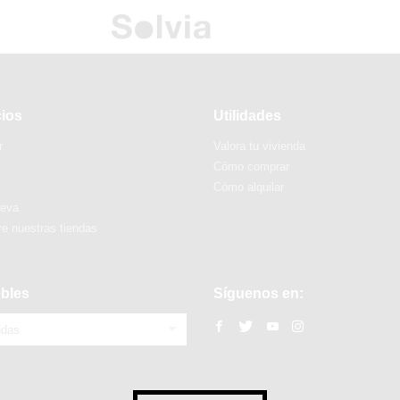
cios
Utilidades
r
Valora tu vivienda
Cómo comprar
Cómo alquilar
ueva
e nuestras tiendas
bles
Síguenos en:
ndas