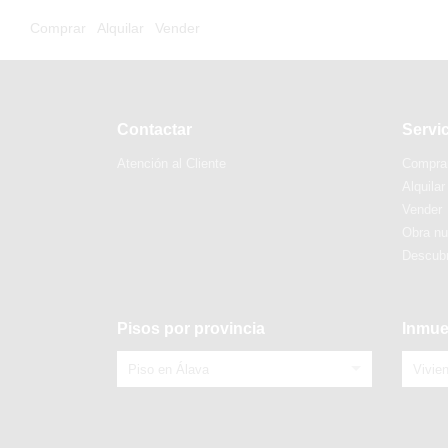
Comprar
Alquilar
Vender
Contactar
Servi
Atención al Cliente
Compra
Alquilar
Vender
Obra n
Descubr
Pisos por provincia
Inmue
Piso en Álava
Vivie