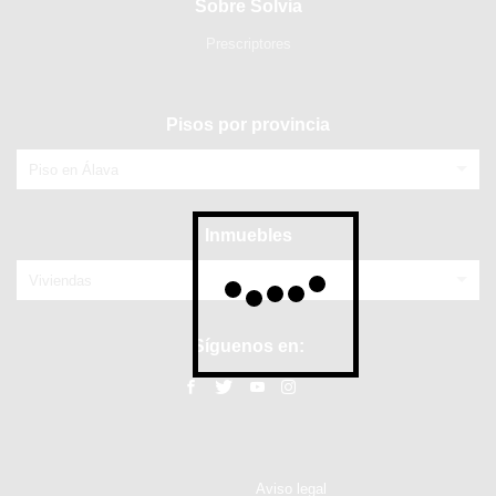
Sobre Solvia
Prescriptores
Pisos por provincia
Piso en Álava
Inmuebles
Viviendas
Síguenos en:
Aviso legal