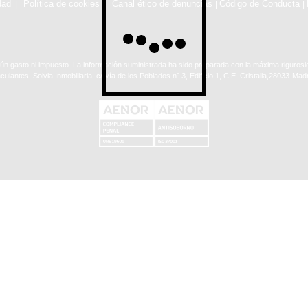
dad
Política de cookies
Canal ético de denuncias
Código de Conducta
|
|
ún gasto ni impuesto. La información suministrada ha sido preparada con la máxima rigurosid
nculantes. Solvia Inmobiliaria. c/ Vía de los Poblados nº 3, Edificio 1, C.E. Cristalia,28033-Madr