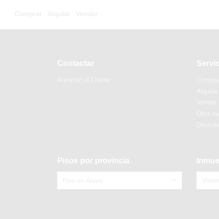
Comprar
Alquilar
Vender
Contactar
Servi
Atención al Cliente
Compra
Alquilar
Vender
Obra n
Descubr
Pisos por provincia
Inmue
Piso en Álava
Vivie