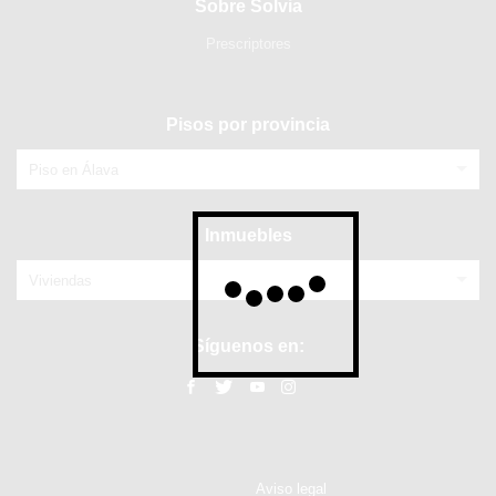
Sobre Solvia
Prescriptores
Pisos por provincia
Piso en Álava
Inmuebles
Viviendas
Síguenos en:
Aviso legal