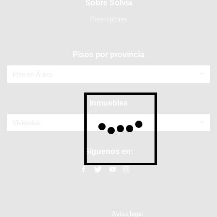
Sobre Solvia
Prescriptores
Pisos por provincia
Piso en Álava
Inmuebles
Viviendas
Síguenos en:
Aviso legal