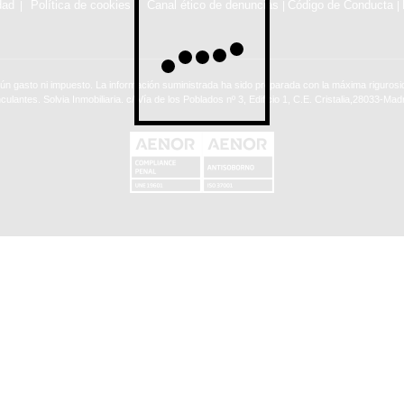
dad
Política de cookies
Canal ético de denuncias
Código de Conducta
|
|
ún gasto ni impuesto. La información suministrada ha sido preparada con la máxima rigurosid
nculantes. Solvia Inmobiliaria. c/ Vía de los Poblados nº 3, Edificio 1, C.E. Cristalia,28033-Madr