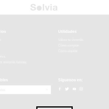
cios
Utilidades
r
Valora tu vivienda
Cómo comprar
Cómo alquilar
ueva
e nuestras tiendas
bles
Síguenos en:
ndas