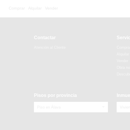
Comprar
Alquilar
Vender
Contactar
Servi
Atención al Cliente
Compra
Alquilar
Vender
Obra n
Descubr
Pisos por provincia
Inmue
Piso en Álava
Vivie