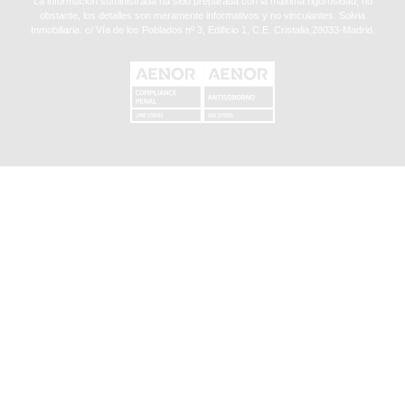
La información suministrada ha sido preparada con la máxima rigurosidad, no
obstante, los detalles son meramente informativos y no vinculantes. Solvia
Inmobiliaria. c/ Vía de los Poblados nº 3, Edificio 1, C.E. Cristalia,28033-Madrid.