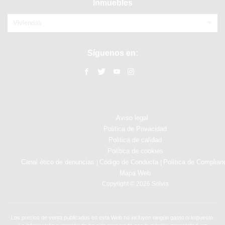
Inmuebles
Viviendas
Síguenos en:
Aviso legal
Politica de Privacidad
Politica de calidad
Política de cookies
Canal ético de denuncias
Código de Conducta
Política de Complian
|
|
Mapa Web
Copyright © 2026 Solvia
Los precios de venta publicados en esta Web no incluyen ningún gasto ni impuesto.