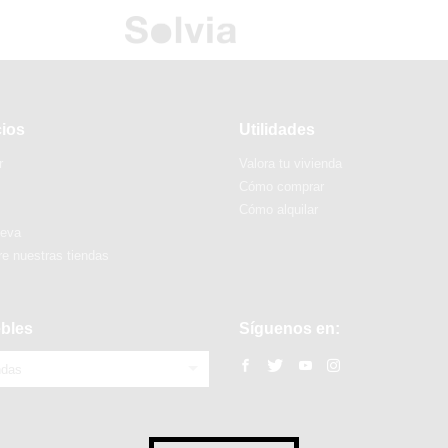
cios
Utilidades
r
Valora tu vivienda
Cómo comprar
Cómo alquilar
ueva
e nuestras tiendas
bles
Síguenos en:
ndas