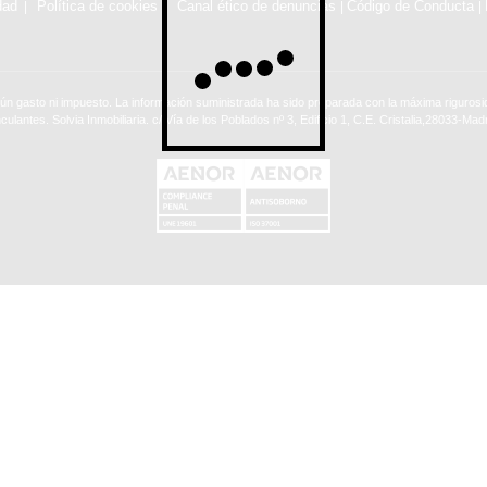
dad
Política de cookies
Canal ético de denuncias
Código de Conducta
|
|
ún gasto ni impuesto. La información suministrada ha sido preparada con la máxima rigurosid
nculantes. Solvia Inmobiliaria. c/ Vía de los Poblados nº 3, Edificio 1, C.E. Cristalia,28033-Madr