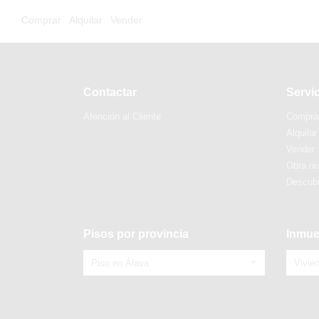
Comprar
Alquilar
Vender
Contactar
Servi
Atención al Cliente
Compra
Alquilar
Vender
Obra n
Descubr
Pisos por provincia
Inmue
Piso en Álava
Vivie