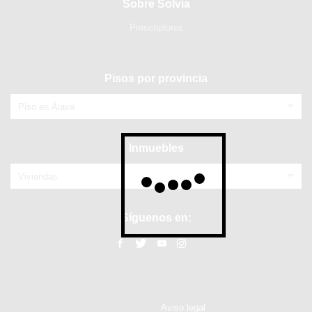
Sobre Solvia
Prescriptores
Pisos por provincia
Piso en Álava
Inmuebles
Viviendas
Síguenos en:
Aviso legal