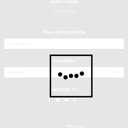
Sobre Solvia
Prescriptores
Pisos por provincia
Piso en Álava
Inmuebles
Viviendas
Síguenos en:
Aviso legal