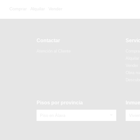
Comprar
Alquilar
Vender
Contactar
Servi
Atención al Cliente
Compra
Alquilar
Vender
Obra n
Descubr
Pisos por provincia
Inmue
Piso en Álava
Vivie