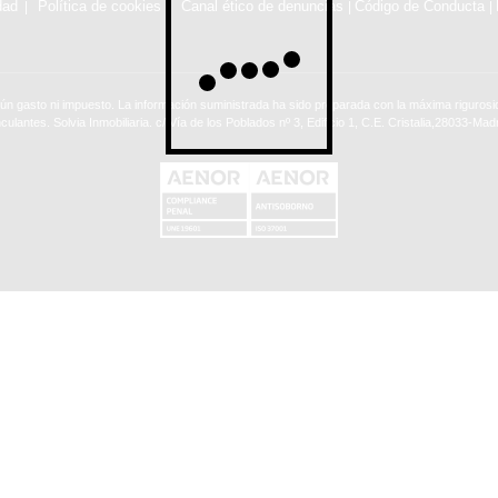
dad
Política de cookies
Canal ético de denuncias
Código de Conducta
|
|
ún gasto ni impuesto. La información suministrada ha sido preparada con la máxima rigurosid
nculantes. Solvia Inmobiliaria. c/ Vía de los Poblados nº 3, Edificio 1, C.E. Cristalia,28033-Madr