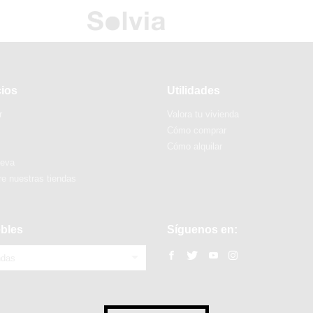
cios
Utilidades
r
Valora tu vivienda
Cómo comprar
Cómo alquilar
ueva
e nuestras tiendas
bles
Síguenos en:
ndas