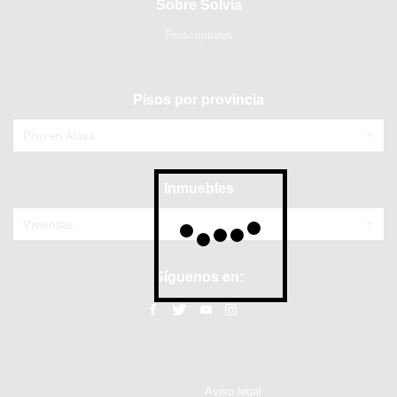
Sobre Solvia
Prescriptores
Pisos por provincia
Piso en Álava
Inmuebles
Viviendas
Síguenos en:
Aviso legal