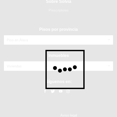
Sobre Solvia
Prescriptores
Pisos por provincia
Piso en Álava
Inmuebles
Viviendas
Síguenos en:
Aviso legal