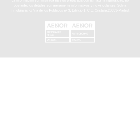
La información suministrada ha sido preparada con la máxima rigurosidad, no
obstante, los detalles son meramente informativos y no vinculantes. Solvia
Inmobiliaria. c/ Vía de los Poblados nº 3, Edificio 1, C.E. Cristalia,28033-Madrid.