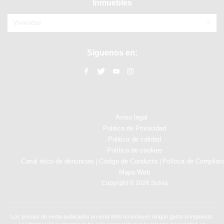
Inmuebles
Viviendas
Síguenos en:
Aviso legal
Politica de Privacidad
Politica de calidad
Política de cookies
Canal ético de denuncias
Código de Conducta
Política de Complian
|
|
Mapa Web
Copyright © 2026 Solvia
Los precios de venta publicados en esta Web no incluyen ningún gasto ni impuesto.