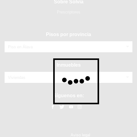
Sobre Solvia
Prescriptores
Pisos por provincia
Piso en Álava
Inmuebles
Viviendas
Síguenos en:
Aviso legal