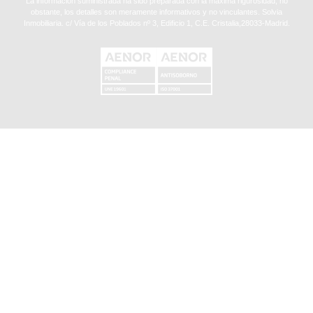
La información suministrada ha sido preparada con la máxima rigurosidad, no
obstante, los detalles son meramente informativos y no vinculantes. Solvia
Inmobiliaria. c/ Vía de los Poblados nº 3, Edificio 1, C.E. Cristalia,28033-Madrid.