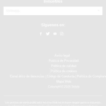
Inmuebles
Viviendas
Síguenos en:
Aviso legal
Politica de Privacidad
Politica de calidad
Política de cookies
Canal ético de denuncias
Código de Conducta
Política de Complian
|
|
Mapa Web
Copyright © 2026 Solvia
Los precios de venta publicados en esta Web no incluyen ningún gasto ni impuesto.