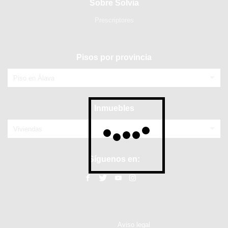
Sobre Solvia
Prescriptores
Pisos por provincia
Piso en Álava
Inmuebles
Viviendas
Síguenos en:
Aviso legal