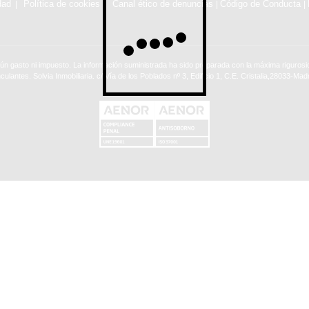
dad
Política de cookies
Canal ético de denuncias
Código de Conducta
|
|
ún gasto ni impuesto. La información suministrada ha sido preparada con la máxima rigurosid
nculantes. Solvia Inmobiliaria. c/ Vía de los Poblados nº 3, Edificio 1, C.E. Cristalia,28033-Madr