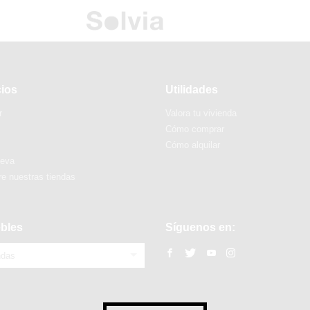
cios
Utilidades
r
Valora tu vivienda
Cómo comprar
Cómo alquilar
ueva
e nuestras tiendas
bles
Síguenos en:
ndas