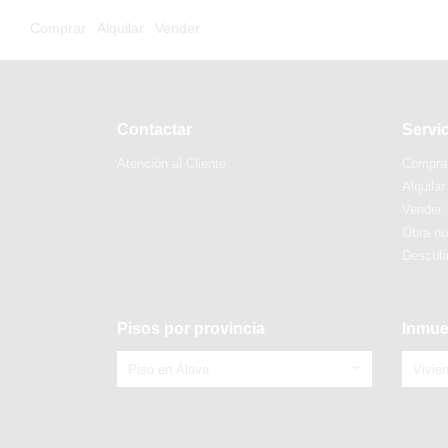
Comprar
Alquilar
Vender
Contactar
Servi
Atención al Cliente
Compra
Alquilar
Vender
Obra n
Descubr
Pisos por provincia
Inmue
Piso en Álava
Vivie