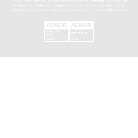
La información suministrada ha sido preparada con la máxima rigurosidad, no
obstante, los detalles son meramente informativos y no vinculantes. Solvia
Inmobiliaria. c/ Vía de los Poblados nº 3, Edificio 1, C.E. Cristalia,28033-Madrid.