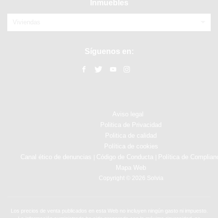
Inmuebles
Viviendas
Síguenos en:
Aviso legal
Politica de Privacidad
Politica de calidad
Política de cookies
Canal ético de denuncias
Código de Conducta
Política de Complian
|
|
Mapa Web
Copyright © 2026 Solvia
Los precios de venta publicados en esta Web no incluyen ningún gasto ni impuesto.