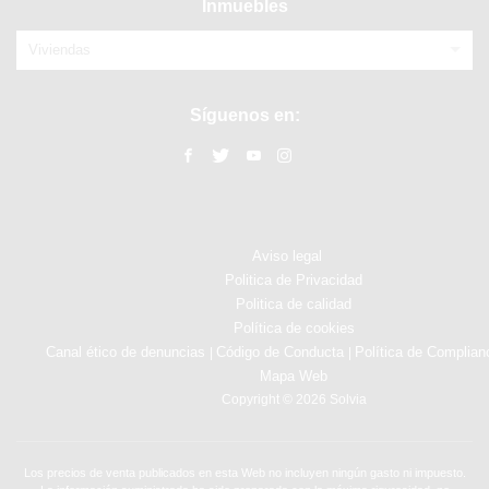
Inmuebles
Viviendas
Síguenos en:
Aviso legal
Politica de Privacidad
Politica de calidad
Política de cookies
Canal ético de denuncias
Código de Conducta
Política de Complian
|
|
Mapa Web
Copyright © 2026 Solvia
Los precios de venta publicados en esta Web no incluyen ningún gasto ni impuesto.