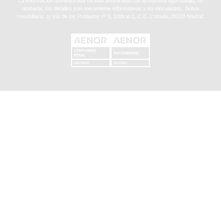
La información suministrada ha sido preparada con la máxima rigurosidad, no
obstante, los detalles son meramente informativos y no vinculantes. Solvia
Inmobiliaria. c/ Vía de los Poblados nº 3, Edificio 1, C.E. Cristalia,28033-Madrid.