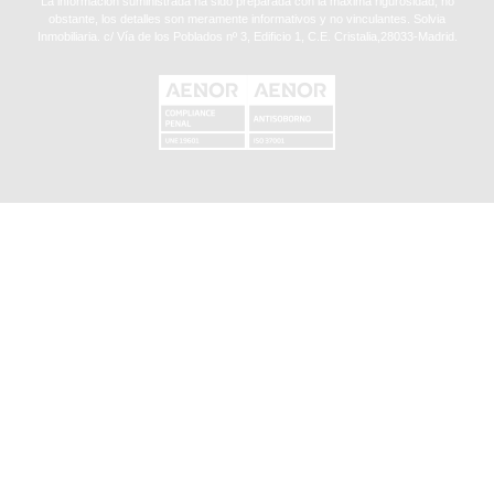
La información suministrada ha sido preparada con la máxima rigurosidad, no
obstante, los detalles son meramente informativos y no vinculantes. Solvia
Inmobiliaria. c/ Vía de los Poblados nº 3, Edificio 1, C.E. Cristalia,28033-Madrid.