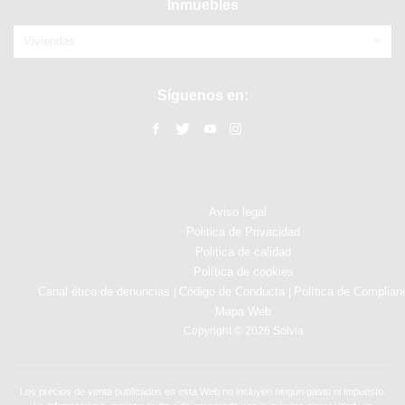
Inmuebles
Viviendas
Síguenos en:
Aviso legal
Politica de Privacidad
Politica de calidad
Política de cookies
Canal ético de denuncias
Código de Conducta
Política de Complian
|
|
Mapa Web
Copyright © 2026 Solvia
Los precios de venta publicados en esta Web no incluyen ningún gasto ni impuesto.