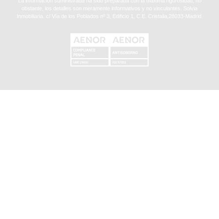
La información suministrada ha sido preparada con la máxima rigurosidad, no
obstante, los detalles son meramente informativos y no vinculantes. Solvia
Inmobiliaria. c/ Vía de los Poblados nº 3, Edificio 1, C.E. Cristalia,28033-Madrid.