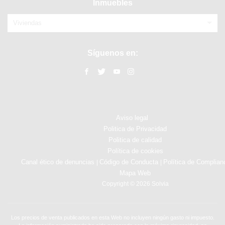
Inmuebles
Viviendas
Síguenos en:
Aviso legal
Politica de Privacidad
Politica de calidad
Política de cookies
Canal ético de denuncias
Código de Conducta
Política de Complian
|
|
Mapa Web
Copyright © 2026 Solvia
Los precios de venta publicados en esta Web no incluyen ningún gasto ni impuesto.