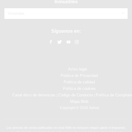
Inmuebles
Viviendas
Síguenos en:
Aviso legal
Politica de Privacidad
Politica de calidad
Política de cookies
Canal ético de denuncias
Código de Conducta
Política de Complian
|
|
Mapa Web
Copyright © 2026 Solvia
Los precios de venta publicados en esta Web no incluyen ningún gasto ni impuesto.