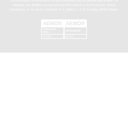
La información suministrada ha sido preparada con la máxima rigurosidad, no
obstante, los detalles son meramente informativos y no vinculantes. Solvia
Inmobiliaria. c/ Vía de los Poblados nº 3, Edificio 1, C.E. Cristalia,28033-Madrid.