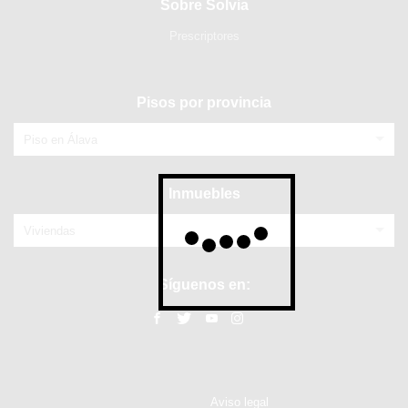
Sobre Solvia
Prescriptores
Pisos por provincia
Piso en Álava
Inmuebles
Viviendas
Síguenos en:
Aviso legal