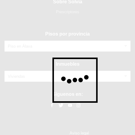
Sobre Solvia
Prescriptores
Pisos por provincia
Piso en Álava
Inmuebles
Viviendas
Síguenos en:
Aviso legal