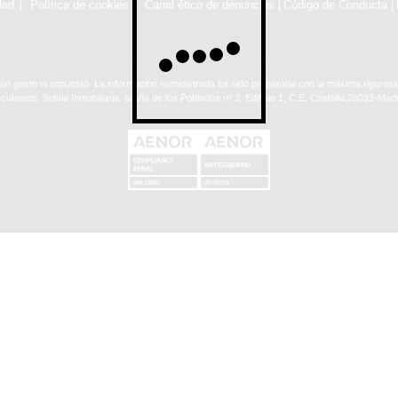
dad
Política de cookies
Canal ético de denuncias
Código de Conducta
|
|
ún gasto ni impuesto. La información suministrada ha sido preparada con la máxima rigurosid
nculantes. Solvia Inmobiliaria. c/ Vía de los Poblados nº 3, Edificio 1, C.E. Cristalia,28033-Madr