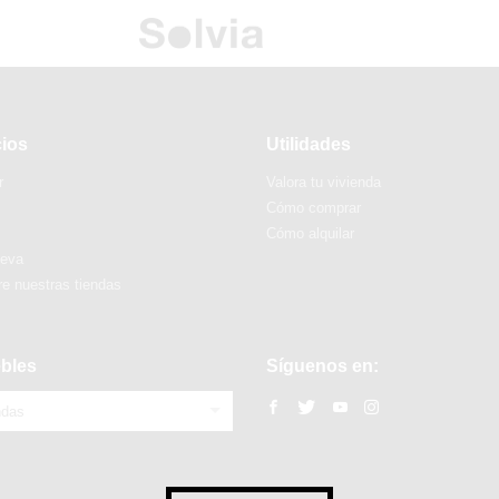
cios
Utilidades
r
Valora tu vivienda
Cómo comprar
Cómo alquilar
ueva
e nuestras tiendas
bles
Síguenos en:
ndas