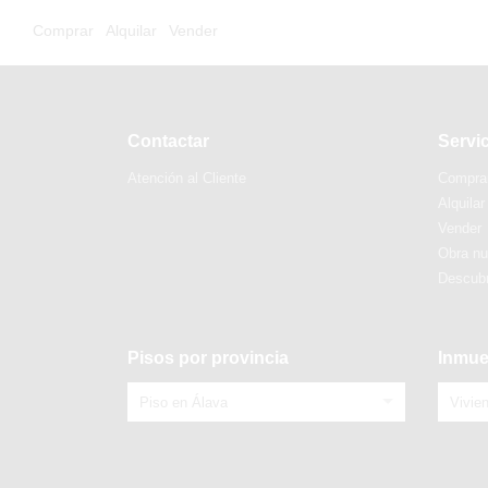
Comprar
Alquilar
Vender
Contactar
Servi
Atención al Cliente
Compra
Alquilar
Vender
Obra n
Descubr
Pisos por provincia
Inmue
Piso en Álava
Vivie