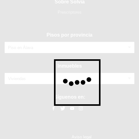
Sobre Solvia
Prescriptores
Pisos por provincia
Piso en Álava
Inmuebles
Viviendas
Síguenos en:
Aviso legal