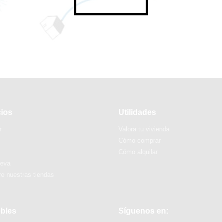
cios
Utilidades
r
Valora tu vivienda
Cómo comprar
Cómo alquilar
ueva
e nuestras tiendas
bles
Síguenos en: