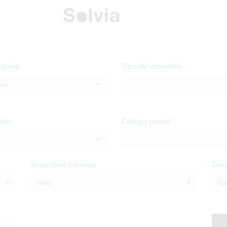
egoría
Tipo de inmueble
dos
ción
Código postal
Superficie máxima
Dor
Todos
To