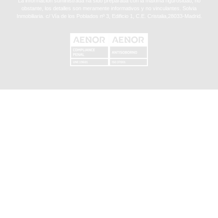
La información suministrada ha sido preparada con la máxima rigurosidad, no
obstante, los detalles son meramente informativos y no vinculantes. Solvia
Inmobiliaria. c/ Vía de los Poblados nº 3, Edificio 1, C.E. Cristalia,28033-Madrid.