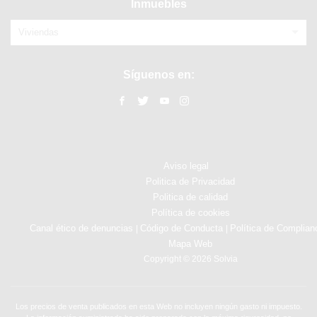
Inmuebles
Viviendas
Síguenos en:
Aviso legal
Politica de Privacidad
Politica de calidad
Política de cookies
Canal ético de denuncias
Código de Conducta
Política de Complian
|
|
Mapa Web
Copyright © 2026 Solvia
Los precios de venta publicados en esta Web no incluyen ningún gasto ni impuesto.