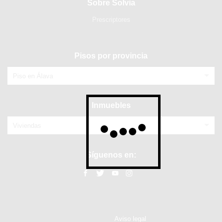
Sobre Solvia
Prescriptores
Pisos por provincia
Piso en Álava
Inmuebles
Viviendas
Síguenos en:
Aviso legal