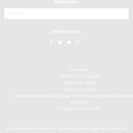
Inmuebles
Viviendas
Síguenos en:
Aviso legal
Politica de Privacidad
Politica de calidad
Política de cookies
Canal ético de denuncias
Código de Conducta
Política de Complian
|
|
Mapa Web
Copyright © 2026 Solvia
Los precios de venta publicados en esta Web no incluyen ningún gasto ni impuesto.