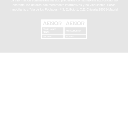
La información suministrada ha sido preparada con la máxima rigurosidad, no
obstante, los detalles son meramente informativos y no vinculantes. Solvia
Inmobiliaria. c/ Vía de los Poblados nº 3, Edificio 1, C.E. Cristalia,28033-Madrid.