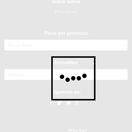
Sobre Solvia
Prescriptores
Pisos por provincia
Piso en Álava
Inmuebles
Viviendas
Síguenos en:
Aviso legal