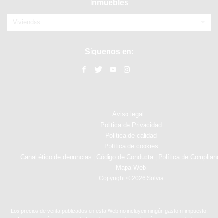
Inmuebles
Viviendas
Síguenos en:
Aviso legal
Politica de Privacidad
Politica de calidad
Política de cookies
Canal ético de denuncias
Código de Conducta
Política de Complian
|
|
Mapa Web
Copyright © 2026 Solvia
Los precios de venta publicados en esta Web no incluyen ningún gasto ni impuesto.