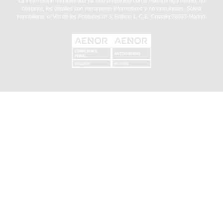
La información suministrada ha sido preparada con la máxima rigurosidad, no
obstante, los detalles son meramente informativos y no vinculantes. Solvia
Inmobiliaria. c/ Vía de los Poblados nº 3, Edificio 1, C.E. Cristalia,28033-Madrid.