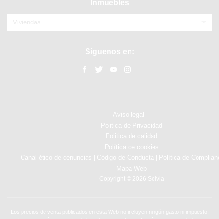
Inmuebles
Viviendas
Síguenos en:
Aviso legal
Politica de Privacidad
Politica de calidad
Política de cookies
Canal ético de denuncias
Código de Conducta
Política de Complian
|
|
Mapa Web
Copyright © 2026 Solvia
Los precios de venta publicados en esta Web no incluyen ningún gasto ni impuesto.