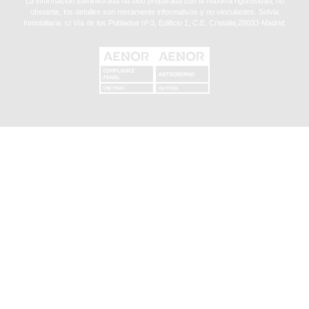
La información suministrada ha sido preparada con la máxima rigurosidad, no
obstante, los detalles son meramente informativos y no vinculantes. Solvia
Inmobiliaria. c/ Vía de los Poblados nº 3, Edificio 1, C.E. Cristalia,28033-Madrid.