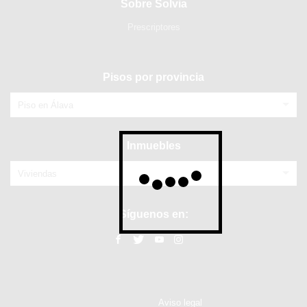
Sobre Solvia
Prescriptores
Pisos por provincia
Piso en Álava
Inmuebles
Viviendas
Síguenos en:
Aviso legal