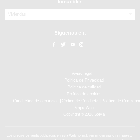
Inmuebles
Viviendas
Síguenos en:
Aviso legal
Politica de Privacidad
Politica de calidad
Política de cookies
Canal ético de denuncias
Código de Conducta
Política de Complian
|
|
Mapa Web
Copyright © 2026 Solvia
Los precios de venta publicados en esta Web no incluyen ningún gasto ni impuesto.