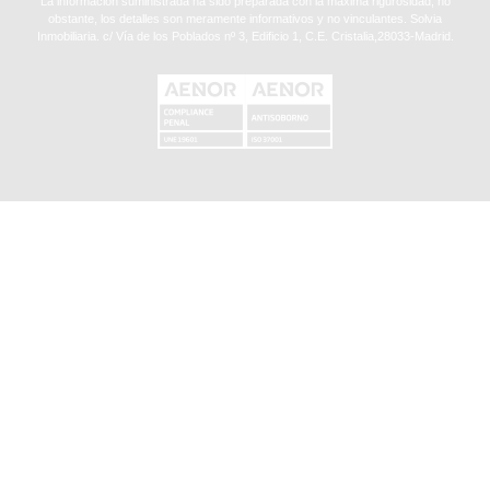
La información suministrada ha sido preparada con la máxima rigurosidad, no
obstante, los detalles son meramente informativos y no vinculantes. Solvia
Inmobiliaria. c/ Vía de los Poblados nº 3, Edificio 1, C.E. Cristalia,28033-Madrid.