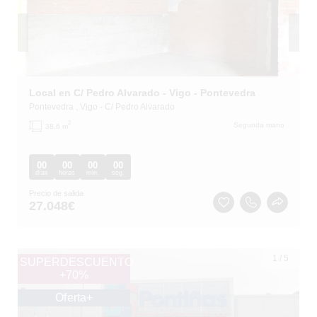
Local en C/ Pedro Alvarado - Vigo - Pontevedra
Pontevedra
, Vigo
- C/ Pedro Alvarado
2
Segunda mano
38.6 m
00
00
00
00
días
horas
min.
seg.
Precio de salida
27.048
€
1
/
5
SUPERDESCUENTO
+70%
Oferta+