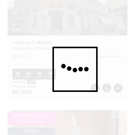
Local en C/ Merced
Ciudad Real
, Solana (La)
- C/ Merced
2
Segunda mano
357 m
00
00
00
00
días
horas
min.
seg.
205.600
€
-58%
Precio de salida
85.700
€
1
/
7
EN SITUACIÓN
ESPECIAL
Oferta+