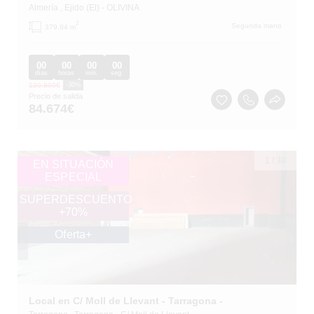
Almería
, Ejido (El)
- OLIVINA
2
Segunda mano
379.84 m
00
00
00
00
días
horas
min.
seg.
120.800
€
-30%
Precio de salida
84.674
€
1
/
30
EN SITUACIÓN
ESPECIAL
SUPERDESCUENTO
+70%
Oferta+
Local en C/ Moll de Llevant - Tarragona -