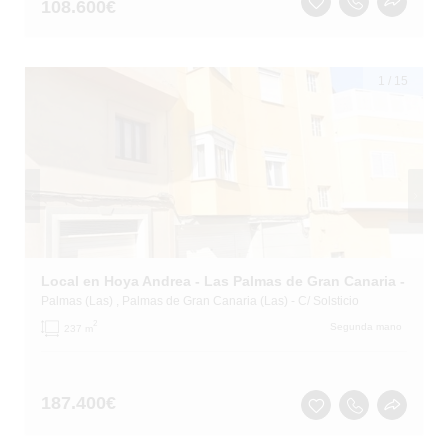
108.600
€
1
/
15
Local en Hoya Andrea - Las Palmas de Gran Canaria -
Palmas (Las)
, Palmas de Gran Canaria (Las)
- C/ Solsticio
2
Segunda mano
237 m
187.400
€