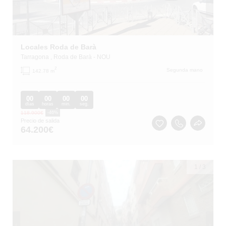
Locales Roda de Barà
Tarragona
, Roda de Barà
- NOU
2
Segunda mano
142.78 m
00
00
00
00
días
horas
min.
seg.
118.900
€
-46%
Precio de salida
64.200
€
1
/
3