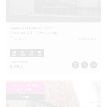
Local en C/ Feira do Vento
Pontevedra
, Lalín
- C/ Feira do Vento
2
Segunda mano
46.95 m
00
00
00
00
días
horas
min.
seg.
Precio de salida
2.940
€
1
/
4
EN SITUACIÓN
ESPECIAL
Oferta+