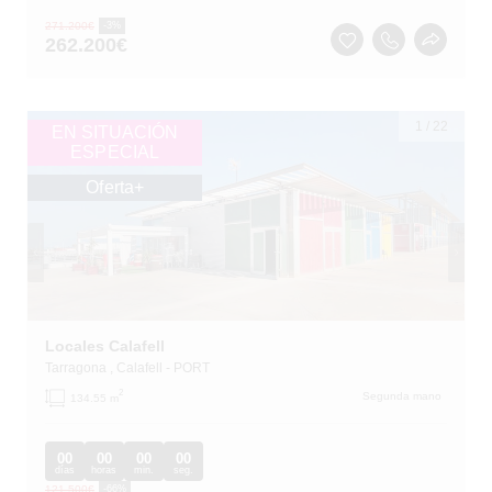
271.200
€
-3%
262.200
€
1
/
22
EN SITUACIÓN
ESPECIAL
Oferta+
Locales Calafell
Tarragona
, Calafell
- PORT
2
Segunda mano
134.55 m
00
00
00
00
días
horas
min.
seg.
121.500
€
-66%