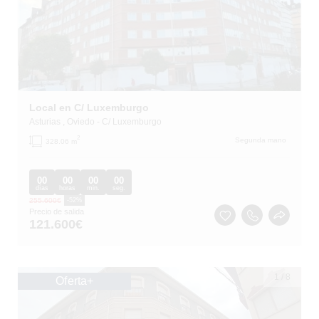
Local en C/ Luxemburgo
Asturias
, Oviedo
- C/ Luxemburgo
2
Segunda mano
328.06 m
00
00
00
00
días
horas
min.
seg.
255.600
€
-52%
Precio de salida
121.600
€
1
/
8
Oferta+