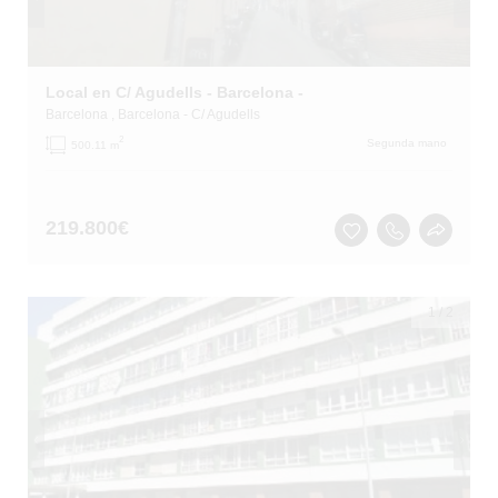
Local en C/ Agudells - Barcelona -
Barcelona
, Barcelona
- C/ Agudells
2
Segunda mano
500.11 m
219.800
€
1
/
2