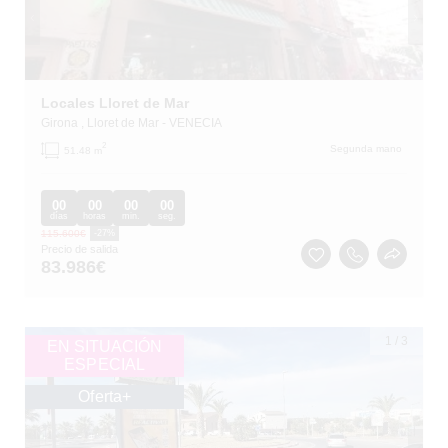
Locales Lloret de Mar
Girona
, Lloret de Mar
- VENECIA
2
Segunda mano
51.48 m
00
00
00
00
días
horas
min.
seg.
115.600
€
-27%
Precio de salida
83.986
€
1
/
3
EN SITUACIÓN
ESPECIAL
Oferta+