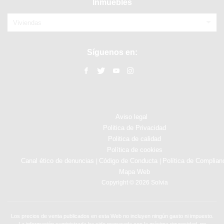
Inmuebles
Viviendas
Síguenos en:
Aviso legal
Politica de Privacidad
Politica de calidad
Política de cookies
Canal ético de denuncias
Código de Conducta
Política de Complian
|
|
Mapa Web
Copyright © 2026 Solvia
Los precios de venta publicados en esta Web no incluyen ningún gasto ni impuesto.