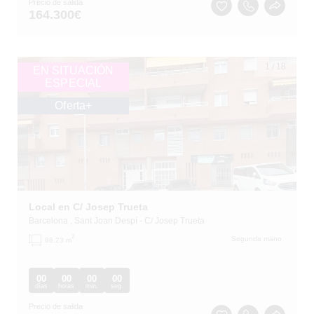
Precio de salida
164.300
€
1
/
18
EN SITUACIÓN
ESPECIAL
Oferta+
Local en C/ Josep Trueta
Barcelona
, Sant Joan Despí
- C/ Josep Trueta
2
Segunda mano
86.23 m
00
00
00
00
días
horas
min.
seg.
Precio de salida