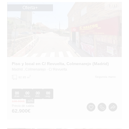
1
/
12
Oferta+
Piso y local en C/ Revuelta, Colmenarejo (Madrid)
Madrid
, Colmenarejo
- C/ Revuelta
2
Segunda mano
92.95 m
00
00
00
00
días
horas
min.
seg.
108.900
€
-42%
Precio de salida
62.900
€