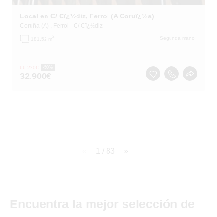
Local en C/ Cï¿½diz, Ferrol (A Coruï¿½a)
Coruña (A)
, Ferrol
- C/ Cï¿½diz
2
Segunda mano
181.52 m
66.220
€
-50%
32.900
€
page
1 / 83
page
Encuentra la mejor selección de