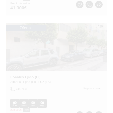
Precio de salida
41.300
€
1
/
20
Oferta+
Locales Ejido (El)
Almería
, Ejido (El)
- LUZ (LA)
2
Segunda mano
441.74 m
00
00
00
00
días
horas
min.
seg.
238.900
€
-31%