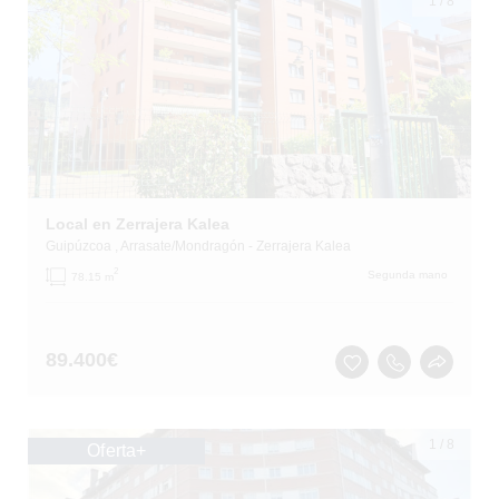
1
/
8
Local en Zerrajera Kalea
Guipúzcoa
, Arrasate/Mondragón
- Zerrajera Kalea
2
Segunda mano
78.15 m
89.400
€
1
/
8
Oferta+