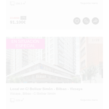
2
Segunda mano
150.3 m
97.800
€
-7%
91.100
€
1
/
23
EN SITUACIÓN
ESPECIAL
Local en C/ Bolívar Simón - Bilbao - Vizcaya
Vizcaya
, Bilbao
- C/ Bolívar Simón
2
Segunda mano
135 m