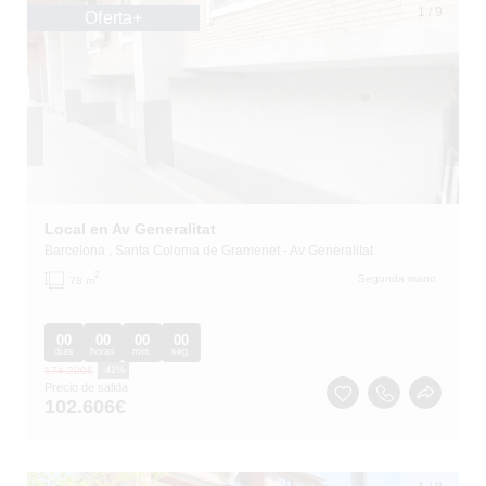
1
/
9
Oferta+
Local en Av Generalitat
Barcelona
, Santa Coloma de Gramenet
- Av Generalitat
2
Segunda mano
78 m
00
00
00
00
días
horas
min.
seg.
174.200
€
-41%
Precio de salida
102.606
€