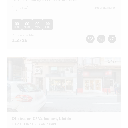
Tarragona
, Tarragona
- C/ Moll de Llevant
2
Segunda mano
141 m
00
00
00
00
días
horas
min.
seg.
Precio de salida
1.372
€
1
/
27
Oficina en C/ Vallcalent, Lleida
Lleida
, Lleida
- C/ Vallcalent