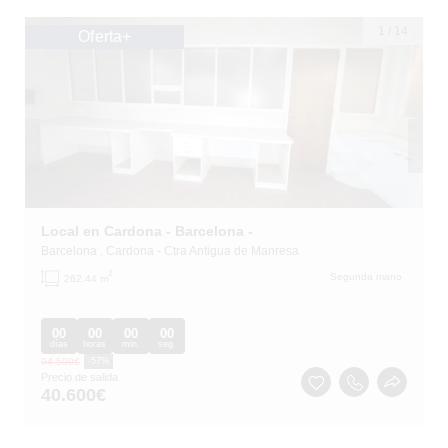
1
/
14
Oferta+
Local en Cardona - Barcelona -
Barcelona
, Cardona
- Ctra Antigua de Manresa
2
Segunda mano
262.44 m
00
00
00
00
días
horas
min.
seg.
94.500
€
-57%
Precio de salida
40.600
€