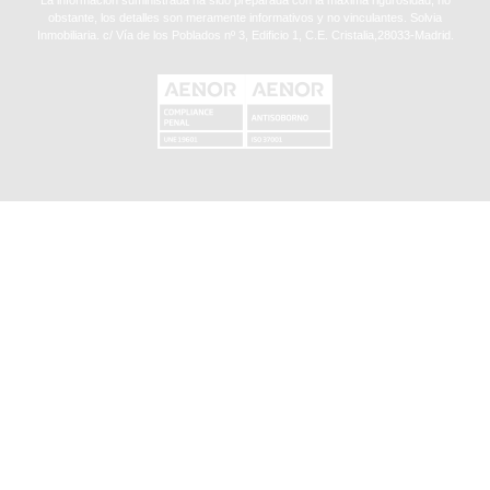
La información suministrada ha sido preparada con la máxima rigurosidad, no
obstante, los detalles son meramente informativos y no vinculantes. Solvia
Inmobiliaria. c/ Vía de los Poblados nº 3, Edificio 1, C.E. Cristalia,28033-Madrid.