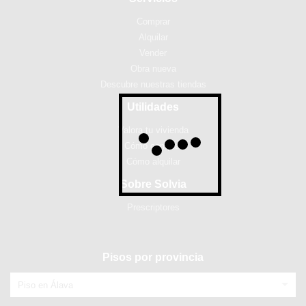
Comprar
Alquilar
Vender
Obra nueva
Descubre nuestras tiendas
Utilidades
Valora tu vivienda
Cómo comprar
Cómo alquilar
Sobre Solvia
Prescriptores
Pisos por provincia
Piso en Álava